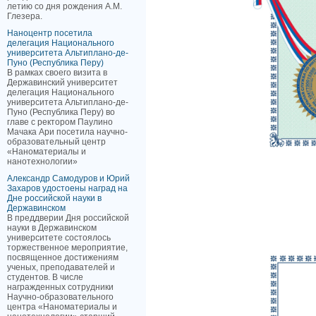
летию со дня рождения А.М.
Глезера.
Наноцентр посетила
делегация Национального
университета Альтиплано-де-
Пуно (Республика Перу)
В рамках своего визита в
Державинский университет
делегация Национального
университета Альтиплано-де-
Пуно (Республика Перу) во
главе с ректором Паулино
Мачака Ари посетила научно-
образовательный центр
«Наноматериалы и
нанотехнологии»
Александр Самодуров и Юрий
Захаров удостоены наград на
Дне российской науки в
Державинском
В преддверии Дня российской
науки в Державинском
университете состоялось
торжественное мероприятие,
посвященное достижениям
ученых, преподавателей и
студентов. В числе
награжденных сотрудники
Научно-образовательного
центра «Наноматериалы и