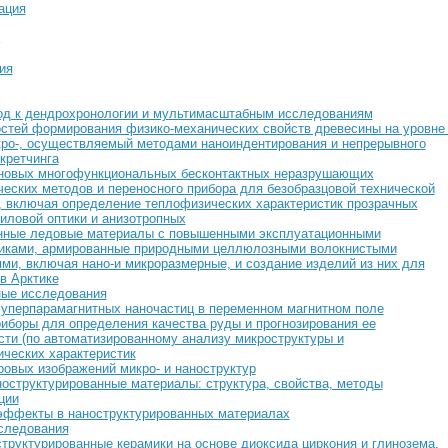
ация
ия
од к дендрохронологии и мультимасштабным исследованиям
стей формирования физико-механических свойств древесины на уровне 
кро-, осуществляемый методами наноиндентирования и непрерывного
кретчинга
 новых многофункциональных бесконтактных неразрушающих
еских методов и переносного прибора для безобразцовой технической
, включая определение теплофизических характеристик прозрачных
иловой оптики и анизотропных
нные ледовые материалы с повышенными эксплуатационными
тиками, армированные природными целлюлозными волокнистыми
ми, включая нано-и микроразмерные, и создание изделий из них для
в Арктике
ые исследования
уперпарамагнитных наночастиц в переменном магнитном поле
иборы для определения качества руды и прогнозирования ее
ти (по автоматизированному анализу микроструктуры и
ческих характеристик
овых изображений микро- и наноструктур
оструктурированные материалы: структура, свойства, методы
ции
эффекты в наноструктурированных материалах
следования
труктурированные керамики на основе диоксида циркония и глинозема,