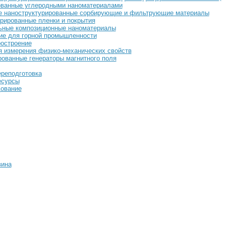
ванные углеродными наноматериалами
е наноструктурированные сорбирующие и фильтрующие материалы
рированные пленки и покрытия
ьные композиционные наноматериалы
ие для горной промышленности
ростроение
 измерения физико-механических свойств
ованные генераторы магнитного поля
ереподготовка
есурсы
дование
вина