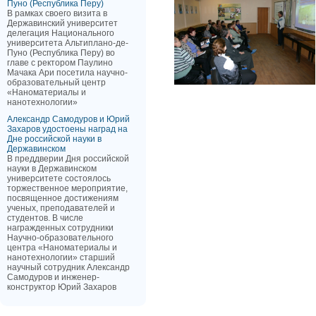
Пуно (Республика Перу)
В рамках своего визита в
Державинский университет
делегация Национального
университета Альтиплано-де-
Пуно (Республика Перу) во
главе с ректором Паулино
Мачака Ари посетила научно-
образовательный центр
«Наноматериалы и
нанотехнологии»
Александр Самодуров и Юрий
Захаров удостоены наград на
Дне российской науки в
Державинском
В преддверии Дня российской
науки в Державинском
университете состоялось
торжественное мероприятие,
посвященное достижениям
ученых, преподавателей и
студентов. В числе
награжденных сотрудники
Научно-образовательного
центра «Наноматериалы и
нанотехнологии» старший
научный сотрудник Александр
Самодуров и инженер-
конструктор Юрий Захаров