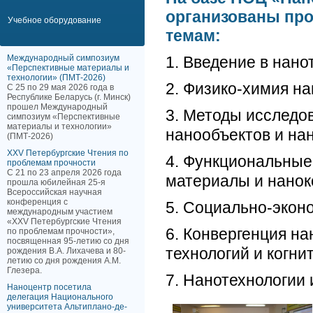
организованы пр
Учебное оборудование
темам:
Международный симпозиум
1. Введение в нано
«Перспективные материалы и
технологии» (ПМТ-2026)
2. Физико-химия на
С 25 по 29 мая 2026 года в
Республике Беларусь (г. Минск)
прошел Международный
3. Методы исследо
симпозиум «Перспективные
материалы и технологии»
нанообъектов и нан
(ПМТ-2026)
XXV Петербургские Чтения по
4. Функциональные
проблемам прочности
С 21 по 23 апреля 2026 года
материалы и нанок
прошла юбилейная 25-я
Всероссийская научная
конференция с
5. Социально-экон
международным участием
«XXV Петербургские Чтения
6. Конвергенция н
по проблемам прочности»,
посвященная 95-летию со дня
технологий и когни
рождения В.А. Лихачева и 80-
летию со дня рождения А.М.
Глезера.
7. Нанотехнологии 
Наноцентр посетила
делегация Национального
университета Альтиплано-де-