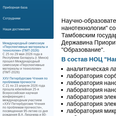
Приборная база
Сотрудники
Научно-образовате
нанотехнологии" со
Наши достижения
Тамбовским госуда
Державина Приорит
Международный симпозиум
«Перспективные материалы и
"Образование".
технологии» (ПМТ-2026)
С 25 по 29 мая 2026 года в
Республике Беларусь (г. Минск)
В состав НОЦ "На
прошел Международный
симпозиум «Перспективные
аналитическая л
материалы и технологии»
(ПМТ-2026)
лаборатория сор
XXV Петербургские Чтения по
лаборатория нан
проблемам прочности
С 21 по 23 апреля 2026 года
лаборатория нано
прошла юбилейная 25-я
Всероссийская научная
лаборатория эле
конференция с
международным участием
лаборатория элек
«XXV Петербургские Чтения
по проблемам прочности»,
лаборатория мик
посвященная 95-летию со дня
рождения В.А. Лихачева и 80-