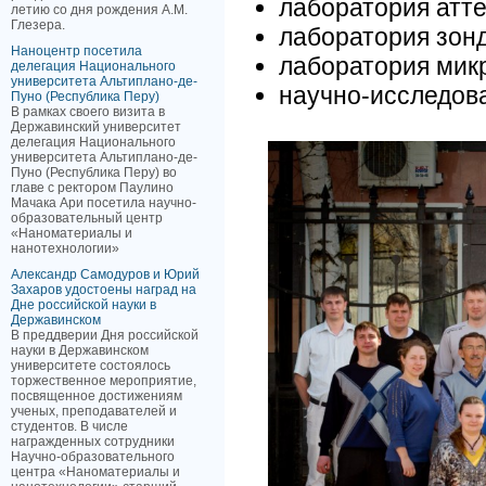
лаборатория атте
летию со дня рождения А.М.
Глезера.
лаборатория зон
Наноцентр посетила
лаборатория мик
делегация Национального
университета Альтиплано-де-
научно-исследов
Пуно (Республика Перу)
В рамках своего визита в
Державинский университет
делегация Национального
университета Альтиплано-де-
Пуно (Республика Перу) во
главе с ректором Паулино
Мачака Ари посетила научно-
образовательный центр
«Наноматериалы и
нанотехнологии»
Александр Самодуров и Юрий
Захаров удостоены наград на
Дне российской науки в
Державинском
В преддверии Дня российской
науки в Державинском
университете состоялось
торжественное мероприятие,
посвященное достижениям
ученых, преподавателей и
студентов. В числе
награжденных сотрудники
Научно-образовательного
центра «Наноматериалы и