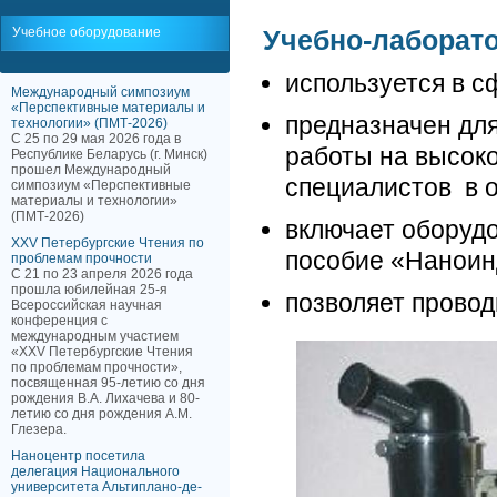
Учебное оборудование
Учебно-лаборат
используется в 
Международный симпозиум
«Перспективные материалы и
предназначен дл
технологии» (ПМТ-2026)
С 25 по 29 мая 2026 года в
работы на высоко
Республике Беларусь (г. Минск)
прошел Международный
специалистов в 
симпозиум «Перспективные
материалы и технологии»
(ПМТ-2026)
включает оборуд
XXV Петербургские Чтения по
пособие «Наноин
проблемам прочности
С 21 по 23 апреля 2026 года
прошла юбилейная 25-я
позволяет провод
Всероссийская научная
конференция с
международным участием
«XXV Петербургские Чтения
по проблемам прочности»,
посвященная 95-летию со дня
рождения В.А. Лихачева и 80-
летию со дня рождения А.М.
Глезера.
Наноцентр посетила
делегация Национального
университета Альтиплано-де-