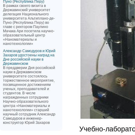
Пуно (Республика Перу)
В рамках своего визита в
Державинский университет
делегация Национального
университета Альтиплано-де-
Пуно (Республика Перу) во
главе с ректором Паулино
Мачака Ари посетила научно-
образовательный центр
«Наноматериалы и
нанотехнологии»
Александр Самодуров и Юрий
Захаров удостоены наград на
Дне российской науки в
Державинском
В преддверии Дня российской
науки в Державинском
университете состоялось
торжественное мероприятие,
посвященное достижениям
ученых, преподавателей и
студентов. В числе
награжденных сотрудники
Научно-образовательного
центра «Наноматериалы и
нанотехнологии» старший
научный сотрудник Александр
Самодуров и инженер-
конструктор Юрий Захаров
Учебно-лаборато