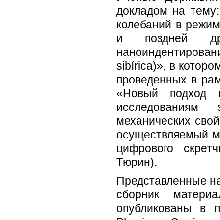
докладом на тему
колебаний в режи
и поздней др
наноиндентирован
sibírica
)», в котор
проведенных в ра
«Новый подход 
исследованиям 
механических свой
осуществляемый м
цифрового скретч
Тюрин).
Представленные на
сборник материа
опубликованы в п