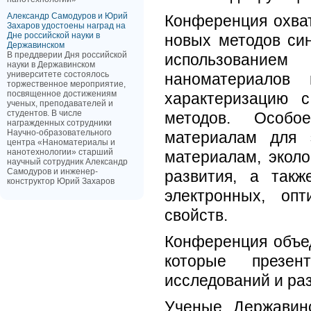
Александр Самодуров и Юрий
Конференция охват
Захаров удостоены наград на
Дне российской науки в
новых методов си
Державинском
В преддверии Дня российской
использованием 
науки в Державинском
университете состоялось
наноматериалов 
торжественное мероприятие,
посвященное достижениям
характеризацию 
ученых, преподавателей и
студентов. В числе
методов. Особо
награжденных сотрудники
Научно-образовательного
материалам для 
центра «Наноматериалы и
нанотехнологии» старший
материалам, экол
научный сотрудник Александр
Самодуров и инженер-
развития, а такж
конструктор Юрий Захаров
электронных, опт
свойств.
Конференция объе
которые презен
исследований и ра
Ученые Державин