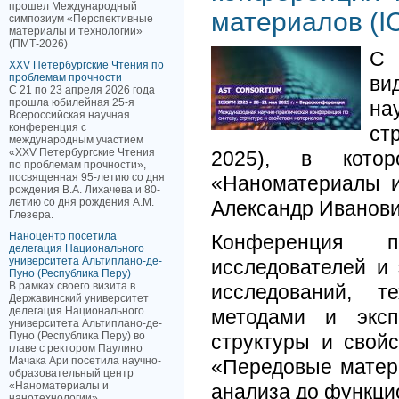
прошел Международный
материалов (I
симпозиум «Перспективные
материалы и технологии»
(ПМТ-2026)
С 
XXV Петербургские Чтения по
проблемам прочности
ви
С 21 по 23 апреля 2026 года
прошла юбилейная 25-я
на
Всероссийская научная
конференция с
ст
международным участием
«XXV Петербургские Чтения
2025), в кото
по проблемам прочности»,
посвященная 95-летию со дня
«Наноматериалы и
рождения В.А. Лихачева и 80-
летию со дня рождения А.М.
Александр Иванови
Глезера.
Наноцентр посетила
Конференция 
делегация Национального
университета Альтиплано-де-
исследователей и
Пуно (Республика Перу)
В рамках своего визита в
исследований, т
Державинский университет
делегация Национального
методами и эксп
университета Альтиплано-де-
Пуно (Республика Перу) во
структуры и свой
главе с ректором Паулино
Мачака Ари посетила научно-
«Передовые матери
образовательный центр
«Наноматериалы и
анализа до функци
нанотехнологии»